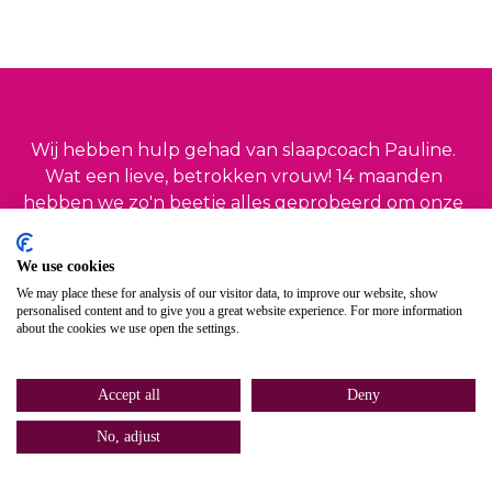
Wij hebben hulp gehad van slaapcoach Pauline. 
Wat een lieve, betrokken vrouw! 14 maanden 
hebben we zo'n beetje alles geprobeerd om onze 
dochter te laten slapen, maar zonder resultaat. De 
3e nacht dat Pauline bij ons was, sliep ze door! In de 
We use cookies
weken erna kregen we altijd binnen 5 minuten 
We may place these for analysis of our visitor data, to improve our website, show
reactie op vragen, zelfs in de avonden en 
personalised content and to give you a great website experience. For more information
about the cookies we use open the settings.
weekenden. Superservice!
Silke, mama van een 1,5 jarige 
Accept all
Deny
No, adjust
Home
Bel
Contact