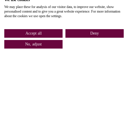
We may place these for analysis of our visitor data, to improve our website, show
personalised content and to give you a great website experience. For more information
about the cookies we use open the settings.
Accept all
Deny
No, adjust
Home
Bel
Contact
Services
Voor Nannies
Nacht Nanny
Wat kan je verwachten?
Avond Nanny
Nanny voorwaarden
Kraam Nanny
Nanny worden?
Weekend Nanny
Business Nanny
Overig
Travel Nanny
Veel gestelde vragen