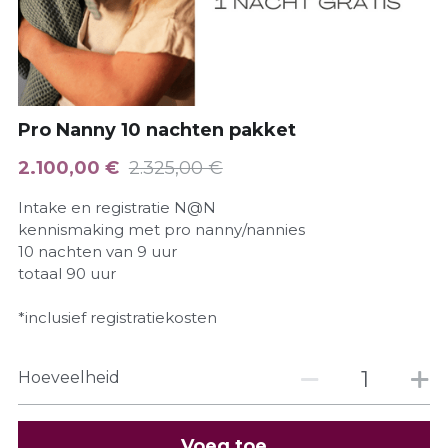
Business Nanny
0-3 maanden pakket (newborn)
Bekend van
Dutch
Travel Nanny
Succesverhalen
Ervaringen
Dutch
Intake plannen?
Pro Nanny 10 nachten pakket
Weekend Nanny
slaapcoach informatie
Cadeaubon
English
2.100,00 €
2.325,00 €
Event Nanny
Intake en registratie N@N
Dag nanny
kennismaking met pro nanny/nannies
10 nachten van 9 uur
totaal 90 uur
*inclusief registratiekosten
Hoeveelheid
Voeg toe