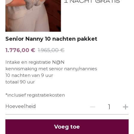
Business Nanny
0-3 maanden pakket (newborn)
Bekend van
Dutch
Travel Nanny
Succesverhalen
Ervaringen
Dutch
Intake plannen?
Senior Nanny 10 nachten pakket
Weekend Nanny
slaapcoach informatie
Cadeaubon
English
1.776,00 €
1.965,00 €
Event Nanny
Intake en registratie N@N
Dag nanny
kennismaking met senior nanny/nannies
10 nachten van 9 uur
totaal 90 uur
*inclusief registratiekosten
Hoeveelheid
Voeg toe