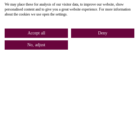
We may place these for analysis of our visitor data, to improve our website, show
personalised content and to give you a great website experience. For more information
about the cookies we use open the settings.
Accept all
Deny
No, adjust
Home
Bel
Contact
Services
Voor Nannies
Nacht Nanny
Wat kan je verwachten?
Avond Nanny
Nanny voorwaarden
Kraam Nanny
Nanny worden?
Weekend Nanny
Business Nanny
Overig
Travel Nanny
Veel gestelde vragen